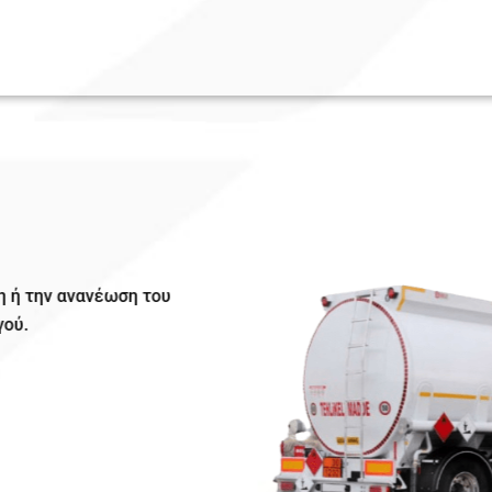
δοση ή την ανανέωση του
δηγού.