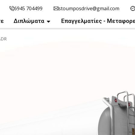
6945 704499
stoumposdrive@gmail.com
τε
Διπλώματα
Επαγγελματίες - Μεταφορε
ADR